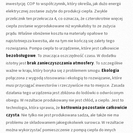
inwestycję. COP to współczynnik, który określa, jak dużo energii
elektrycznej zostanie zużyte do produkcji ciepła. Zwykle
przelicznik ten przekracza 4, co oznacza, że czterokrotnie więcej
ciepła zostanie wyprodukowane niż wynikałoby to ze zużycia
prądu. Właśnie obniżenie kosztu na materiały opałowe to
najistotniejsza kwestia, ale na tym nie kończą się zalety tego
rozwiązania. Pompa ciepła to urządzenie, które jest całkowicie
bezobsługowe
. To znacząca oszczędność czasu. W dodatku
istotny jest
brak zanieczyszczania atmosfery
. To szczególnie
ważne w kraju, który boryka się z problemem smogu.
Ekologia
połączona z wygodą stosowania i ekologią to rozwiązanie, które
musi przyciągać inwestorów i rzeczywiście ma to miejsce. Zasada
działania tego urządzenia jest zbliżona do lodówki o odwróconym
obiegu. W rezultacie produkowany nie jest chłód, a ciepło. Jest to
technologia, która sprawia, że
kotłownia pozostanie całkowicie
czysta
. Nie tylko nie jest produkowana sadza, ale także nie ma
problemu ze składowaniem jakiegokolwiek surowca. W rezultacie
można wykorzystać pomieszczenie z pompą ciepła do innych