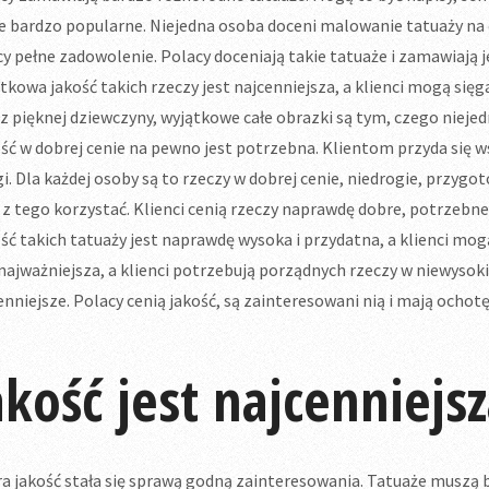
e bardzo popularne. Niejedna osoba doceni malowanie tatuaży na ci
cy pełne zadowolenie. Polacy doceniają takie tatuaże i zamawiają 
tkowa jakość takich rzeczy jest najcenniejsza, a klienci mogą sięg
z pięknej dziewczyny, wyjątkowe całe obrazki są tym, czego niejed
ść w dobrej cenie na pewno jest potrzebna. Klientom przyda się w
i. Dla każdej osoby są to rzeczy w dobrej cenie, niedrogie, przyg
 z tego korzystać. Klienci cenią rzeczy naprawdę dobre, potrzebne 
ść takich tatuaży jest naprawdę wysoka i przydatna, a klienci mogą
 najważniejsza, a klienci potrzebują porządnych rzeczy w niewysoki
enniejsze. Polacy cenią jakość, są zainteresowani nią i mają ochot
akość jest najcenniejs
a jakość stała się sprawą godną zainteresowania. Tatuaże muszą 