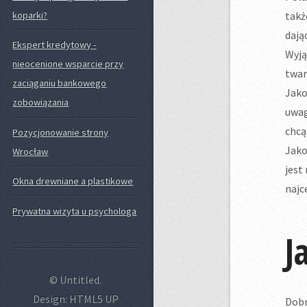
takż
koparki?
dają
Ekspert kredytowy -
Wyją
nieocenione wsparcie przy
twar
zaciąganiu bankowego
Jako
zobowiązania
uwag
chcą
Pozycjonowanie strony
Jako
Wrocław
jest
Okna drewniane a plastikowe
najc
Prywatna wizyta u psychologa
J
© Untitled.
Design: HTML5 UP
Dobr