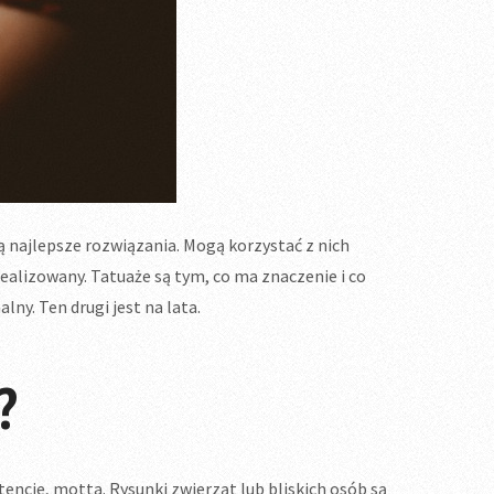
ją najlepsze rozwiązania. Mogą korzystać z nich
zrealizowany. Tatuaże są tym, co ma znaczenie i co
ny. Ten drugi jest na lata.
?
encje, motta. Rysunki zwierząt lub bliskich osób są