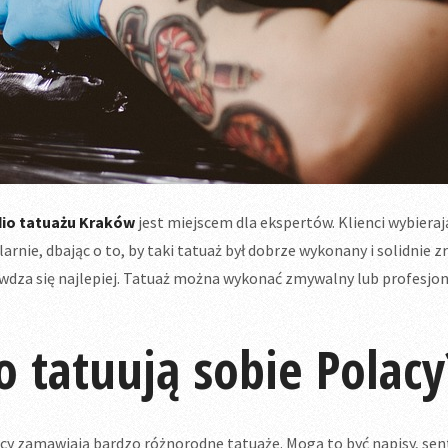
dio tatuażu Kraków
jest miejscem dla ekspertów. Klienci wybiera
larnie, dbając o to, by taki tatuaż był dobrze wykonany i solidnie 
wdza się najlepiej. Tatuaż można wykonać zmywalny lub profesjonal
o tatuują sobie Polacy
cy zamawiają bardzo różnorodne tatuaże. Mogą to być napisy, sent