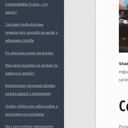
Fotowoltaika Tczew - czy
warto?
Zestawy hydroforowe
rewelacyjny sposób na wodę z
własnego źródła
Po ubezpieczenie do Kartuz
Stu
Dlaczego kuchnia na wymiar to
regu
najlepszy wybór?
spra
Komfortowy wynajem domku
na Kaszubach z kominkiem
C
Osoby, które nie radzą sobie z
emocjami po rozstaniu
Pola
Na czym polega tulejowanie